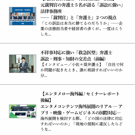
元裁判官の弁護士５名が語る「訴訟に強い」
法律事務所
——「裁判官」と「弁護士」２つの視点
「この訴訟は本当に勝てるのだろうか」——企
業の法務担当者や経営者の多くが、一度はこう
した...
不祥事対応に強い「救急医型」弁護士
訴訟・刑事・知財の交差点（前編）
【インタビュー／小佐々奨弁護士】 「自社で何
か問題が起きたとき、誰に相談すればいいのか
分...
【エンタメロー海外編 / セミナーレポート
後編】
エンタメコンテンツ海外展開のリアル ― ア
プリ・映像・ゲームビジネスの国際対応―
海外展開を検討する際、「どの国の法律に対応
すればいいのか」「現地の規制に違反したらど
うな...