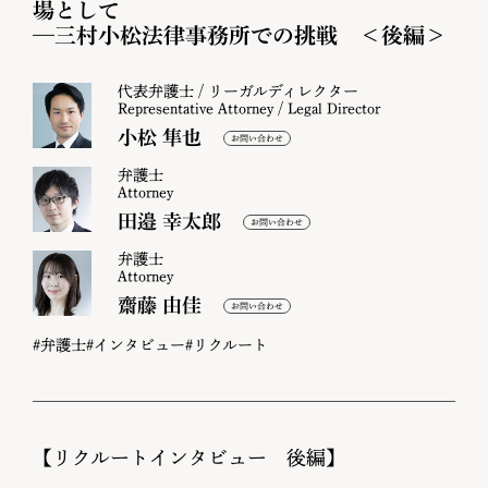
場として
—三村小松法律事務所での挑戦 ＜後編＞
代表弁護士 / リーガルディレクター
Representative Attorney / Legal Director
小松 隼也
弁護士
Attorney
田邉 幸太郎
弁護士
Attorney
齋藤 由佳
#弁護士
#インタビュー
#リクルート
【リクルートインタビュー 後編】