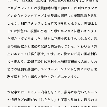
グループ（EXILE、三代目J SOUL BROTHERSなどが所属する
プロダクション）の役員直轄部署に参画し、映画のクランク
インからクランクアップまで監督に同行して撮影現場を見学
したり、制作スタッフとともに実務を担ったりと、弁護士と
しては異色の、現場に密着した形でエンタメ法務のキャリア
を積み上げてきました。誰かに正解を教わるのではなく、現
場の肌感覚から法務の役割を再定義してきた、いわゆる「野
生のエンタメ法務弁護士」です。その後テレビ局の番組制作
にも携わり、2025年10月に三村小松法律事務所に入所。これ
までの経験を基盤に、エンターテインメント分野における法
務支援を中心に幅広い業務に取り組んでいます。
本記事では、セミナー内容をもとに、業界に根付いたルール
や慣行などの既存の「しきたり」を丁寧に見直し、現代のビ