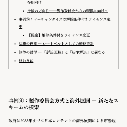
存IP向け
今後の方向性——製作委員会からの転換に向けて
事例⑤：マーチャンダイズの解除条件付きライセンス変
更
【提案】解除条件付きライセンス変更
法務の役割 ― シートベルトとしての戦略設計
無争の哲学 ― 「訴訟回避」と「紛争解決」は異なる
終わりに
事例④：
製作委員会方式と海外展開 ― 新たなス
キームの模索
政府は2033年までに日本コンテンツの海外展開による市場規