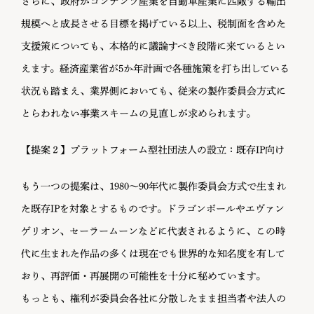
さらに、政府がコンテンツ産業を自動車産業に匹敵する輸出
規模へと成長させる目標を掲げている以上、税制面を含めた
支援策についても、本格的に議論すべき段階に来ているとい
えます。経済産業省が5か年計画で各種施策を打ち出している
状況も踏まえ、業界側においても、従来の製作委員会方式に
とらわれない事業スキームの見直しが求められます。
【提案２】プラットフォーム型社団法人の設立：既存IP向け
もう一つの提案は、1980〜90年代に製作委員会方式で生まれ
た既存IPを対象とするものです。ドラゴンボールやエヴァン
ゲリオン、セーラームーンなどに代表されるように、この時
代に生まれた作品の多くは現在でも世界的な知名度を有して
おり、再評価・再展開の可能性を十分に秘めています。
もっとも、権利が委員会各社に分散したまま担当者や法人の