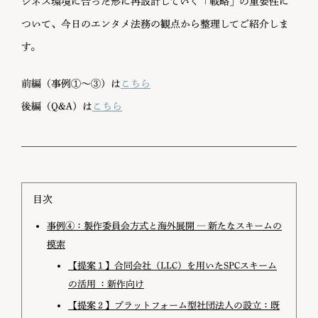
ジネス環境に合った形に再設計していく「戦略」の重要性に
ついて、今日のエンタメ法務の観点から整理してご紹介しま
す。
前編（事例①～③）は
こちら
後編（Q&A）は
こちら
目次
事例④：製作委員会方式と海外展開 ― 新たなスキームの
模索
【提案１】合同会社（LLC）を用いたSPCスキーム
の活用 ：新作向け
【提案２】プラットフォーム型社団法人の設立：既