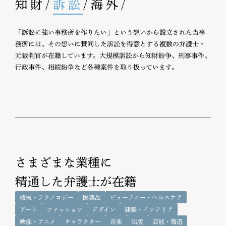
知財
/
訴訟
/
海外
/
「訴訟に強い事務所を作りたい」という想いから設立された当事
務所には、その想いに賛同した訴訟を得意とする複数の弁護士・
元裁判官が在籍しています。大規模訴訟から知財紛争、刑事事件、
行政事件、相続紛争など各種案件を取り扱っています。
さまざまな業種に
精通した弁護士が在籍
機械・テクノロジー
医薬品
ビューティー・ヘルスケア
アート
ファッション
デザイン
建築・インテリア
映像・アニメ
キャラクター
音楽
出版
芸能・報道