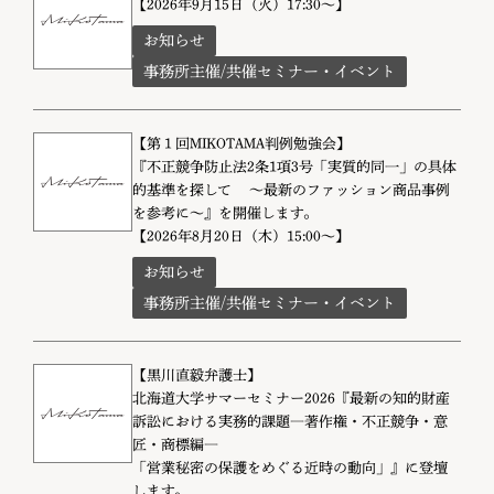
【2026年9月15日（火）17:30～】
お知らせ
事務所主催/共催セミナー・イベント
【第１回MIKOTAMA判例勉強会】
『不正競争防止法2条1項3号「実質的同一」の具体
的基準を探して ～最新のファッション商品事例
を参考に～』を開催します。
【2026年8月20日（木）15:00～】
お知らせ
事務所主催/共催セミナー・イベント
【黒川直毅弁護士】
北海道大学サマーセミナー2026『最新の知的財産
訴訟における実務的課題―著作権・不正競争・意
匠・商標編―
「営業秘密の保護をめぐる近時の動向」』に登壇
します。