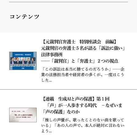
コンテンツ
【元裁判官弁護士 特別座談会 前編】
元裁判官の弁護士５名が語る「訴訟に強い」
法律事務所
——「裁判官」と「弁護士」２つの視点
「この訴訟は本当に勝てるのだろうか」——企
業の法務担当者や経営者の多くが、一度はこう
した...
【連載 生成AIと声の保護】第１回
「声」が一人歩きする時代 －なぜいま
「声の保護」なのか
「推しの声優が、歌ったことのない曲を歌って
いる」「あの人の声で、本人が絶対に言わない
よう...