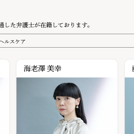
通した弁護士が在籍しております。
海老澤 美幸