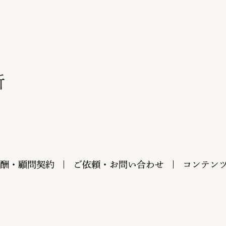
酬・顧問契約
ご依頼・お問い合わせ
コンテン