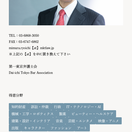
TEL：03-6868-3050
FAX：03-6747-6862
mimura.ryoichi【at】mktlaw.jp
※上記の【at】を@に置き換えて下さい
第一東京弁護士会
Dai-ichi Tokyo Bar Association
得意分野
知的財産
訴訟・仲裁
行政
IT・テクノロジー・AI
機械・工学・ロボティクス
製薬
ビューティー・ヘルスケア
建築・設計・インテリア
音楽
芸能・エンタメ
映像・アニメ
出版
キャラクター
ファッション
アート