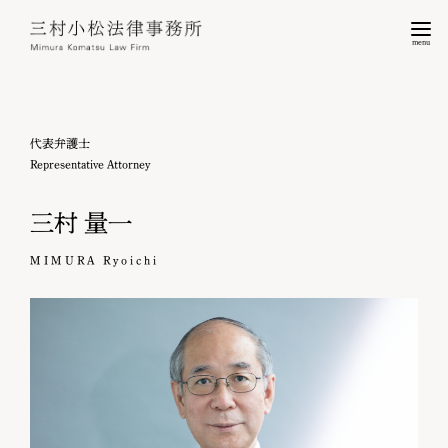
menu
代表弁護士
Representative Attorney
三村 量一
MIMURA Ryoichi