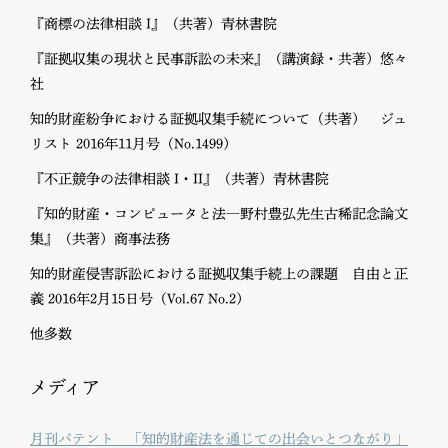
『商標の法律相談 I』（共著）青林書院
『証拠収集の現状と民事訴訟の未来』（講演録・共著）悠々
社
知的財産紛争における証拠収集手続について（共著） ジュ
リスト 2016年11月号（No.1499）
『不正競争の法律相談 I・II』（共著）青林書院
『知的財産・コンピュータと法―野村豊弘先生古稀記念論文
集』（共著）商事法務
知的財産侵害訴訟における証拠収集手続上の課題 自由と正
義 2016年2月15日号（Vol.67 No.2）
他多数
メディア
月刊パテント 「知的財産法を通じての出会いとつながり」