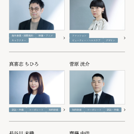
海外事業・国際契約
映像・アニメ
ファッション
キャラクター
ビューティー・ヘルスケア
デザイン
真喜志 ちひろ
菅原 洸介
訴訟・仲裁
コーポレート
知的財産
知的財産
コーポレート
訴訟・仲裁
長谷川 未織
齋藤 由佳