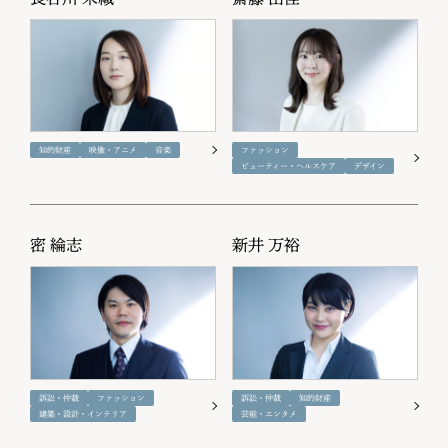
知的財産
映像・アニメ
音楽
ファッション
ビューティー・ヘルスケア
デザイン
密 綸志
新井 万裕
訴訟・仲裁
ファッション
訴訟・仲裁
知的財産
建築・設計・インテリア
芸能・エンタメ