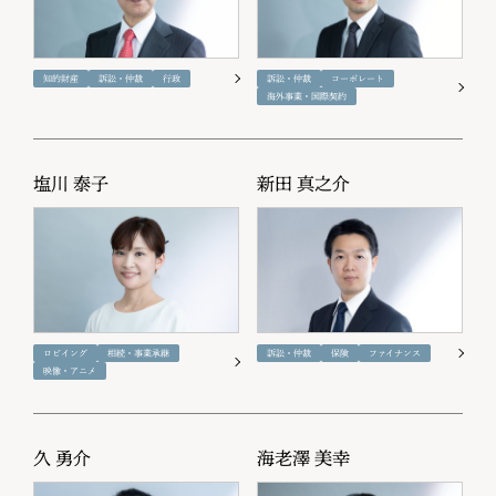
知的財産
訴訟・仲裁
行政
訴訟・仲裁
コーポレート
海外事業・国際契約
塩川 泰子
新田 真之介
ロビイング
相続・事業承継
訴訟・仲裁
保険
ファイナンス
映像・アニメ
久 勇介
海老澤 美幸