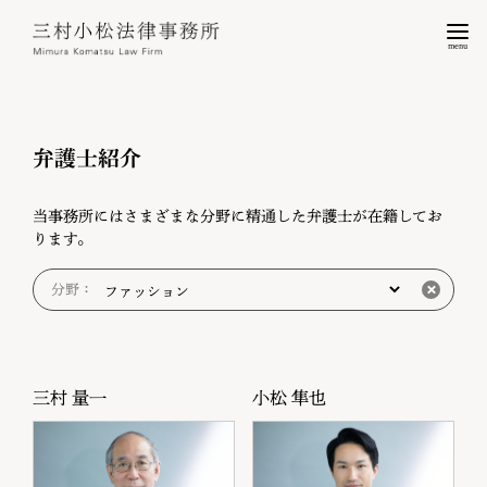
menu
弁護士紹介
当事務所にはさまざまな分野に精通した弁護士が在籍してお
ります。
分野：
三村 量一
小松 隼也