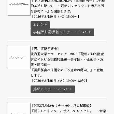
『不正競争防止法2条1項3号「実質的同一」の具体
的基準を探して ～最新のファッション商品事例
を参考に～』を開催します。
【2026年8月20日（木）15:00～】
お知らせ
事務所主催/共催セミナー・イベント
【黒川直毅弁護士】
北海道大学サマーセミナー2026『最新の知的財産
訴訟における実務的課題―著作権・不正競争・意
匠・商標編―
「営業秘密の保護をめぐる近時の動向」』に登壇
します。
【2026年8月25日（火）10:00～12:30】
外部セミナー・イベント
【MIKOTAMAセミナー#09：営業秘密編】
『漏らしてもアウト。流入してもアウト。 〜営業