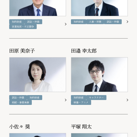
知的財産
訴訟・仲裁
知的財産
人事・労務
訴訟・仲裁
営業秘密・不正競争
田原 美奈子
田邉 幸太郎
訴訟・仲裁
知的財産
知的財産
キャラクター
相続・事業承継
映像・アニメ
小佐々 奨
平塚 翔太