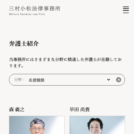
menu
弁護士紹介
当事務所にはさまざまな分野に精通した弁護士が在籍してお
ります。
分野：
森 義之
早田 尚貴