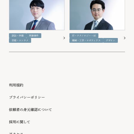
訴訟・仲裁
刑事事件
IT・テクノロジー・AI
芸能・エンタメ
機械・工学・ロボティクス
デザイン
利用規約
プライバシーポリシー
依頼者の身元確認について
採用に関して
アクセス