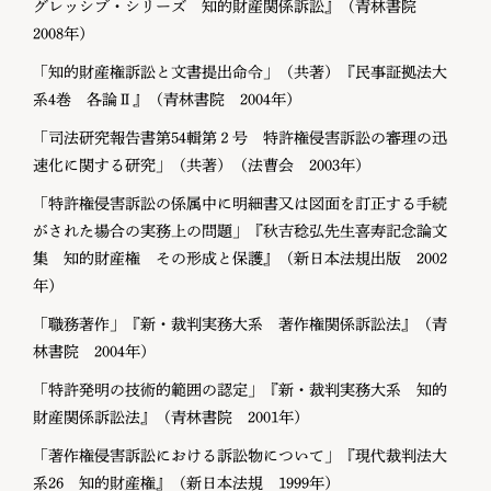
グレッシブ・シリーズ 知的財産関係訴訟』（青林書院
2008年）
「知的財産権訴訟と文書提出命令」（共著）『民事証拠法大
系4巻 各論Ⅱ』（青林書院 2004年）
「司法研究報告書第54輯第２号 特許権侵害訴訟の審理の迅
速化に関する研究」（共著）（法曹会 2003年）
「特許権侵害訴訟の係属中に明細書又は図面を訂正する手続
がされた場合の実務上の問題」『秋吉稔弘先生喜寿記念論文
集 知的財産権 その形成と保護』（新日本法規出版 2002
年）
「職務著作」『新・裁判実務大系 著作権関係訴訟法』（青
林書院 2004年）
「特許発明の技術的範囲の認定」『新・裁判実務大系 知的
財産関係訴訟法』（青林書院 2001年）
「著作権侵害訴訟における訴訟物について」『現代裁判法大
系26 知的財産権』（新日本法規 1999年）