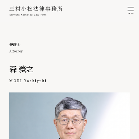
menu
弁護士
Attorney
森 義之
MORI Yoshiyuki