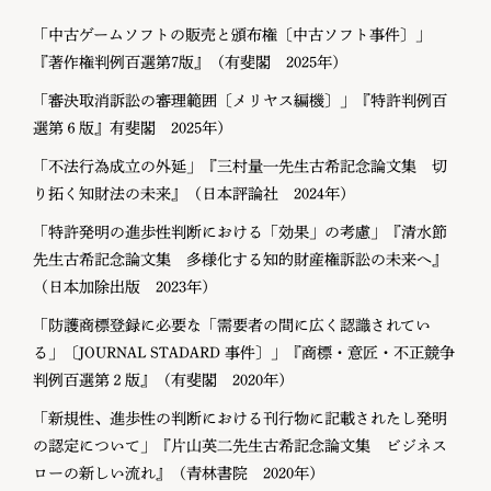
「中古ゲームソフトの販売と頒布権〔中古ソフト事件〕」
『著作権判例百選第7版』（有斐閣 2025年）
「審決取消訴訟の審理範囲〔メリヤス編機〕」『特許判例百
選第６版』有斐閣 2025年）
「不法行為成立の外延」『三村量一先生古希記念論文集 切
り拓く知財法の未来』（日本評論社 2024年）
「特許発明の進歩性判断における「効果」の考慮」『清水節
先生古希記念論文集 多様化する知的財産権訴訟の未来へ』
（日本加除出版 2023年）
「防護商標登録に必要な「需要者の間に広く認識されてい
る」〔JOURNAL STADARD 事件〕」『商標・意匠・不正競争
判例百選第２版』（有斐閣 2020年）
「新規性、進歩性の判断における刊行物に記載されたし発明
の認定について」『片山英二先生古希記念論文集 ビジネス
ローの新しい流れ』（青林書院 2020年）