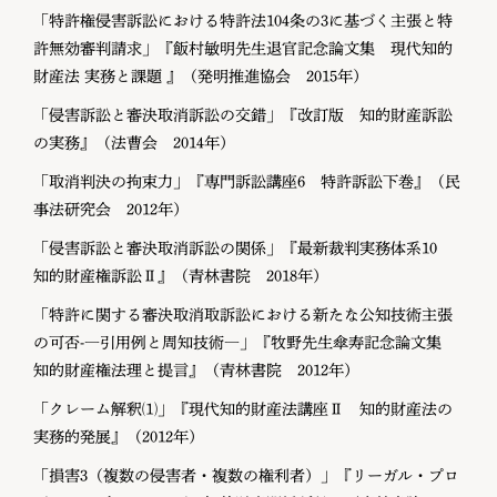
「特許権侵害訴訟における特許法104条の3に基づく主張と特
許無効審判請求」『飯村敏明先生退官記念論文集 現代知的
財産法 実務と課題 』（発明推進協会 2015年）
「侵害訴訟と審決取消訴訟の交錯」『改訂版 知的財産訴訟
の実務』（法曹会 2014年）
「取消判決の拘束力」『専門訴訟講座6 特許訴訟下巻』（民
事法研究会 2012年）
「侵害訴訟と審決取消訴訟の関係」『最新裁判実務体系10
知的財産権訴訟Ⅱ』（青林書院 2018年）
「特許に関する審決取消取訴訟における新たな公知技術主張
の可否-―引用例と周知技術―」『牧野先生傘寿記念論文集
知的財産権法理と提言』（青林書院 2012年）
「クレーム解釈⑴」『現代知的財産法講座Ⅱ 知的財産法の
実務的発展』（2012年）
「損害3（複数の侵害者・複数の権利者）」『リーガル・プロ