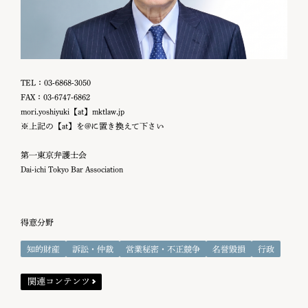
TEL：03-6868-3050
FAX：03-6747-6862
mori.yoshiyuki【at】mktlaw.jp
※上記の【at】を@に置き換えて下さい
第一東京弁護士会
Dai-ichi Tokyo Bar Association
得意分野
知的財産
訴訟・仲裁
営業秘密・不正競争
名誉毀損
行政
関連コンテンツ