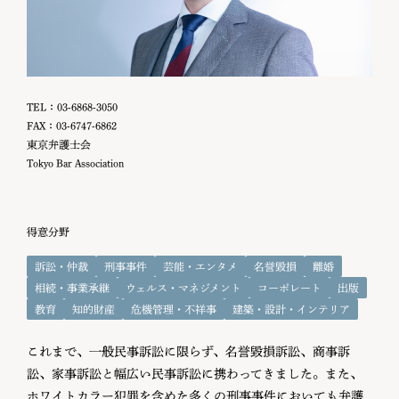
TEL：03-6868-3050
FAX：03-6747-6862
東京弁護士会
Tokyo Bar Association
得意分野
訴訟・仲裁
刑事事件
芸能・エンタメ
名誉毀損
離婚
相続・事業承継
ウェルス・マネジメント
コーポレート
出版
教育
知的財産
危機管理・不祥事
建築・設計・インテリア
これまで、一般民事訴訟に限らず、名誉毀損訴訟、商事訴
訟、家事訴訟と幅広い民事訴訟に携わってきました。また、
ホワイトカラー犯罪を含めた多くの刑事事件においても弁護