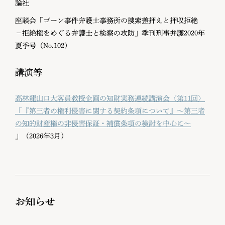
論社
座談会「ゴーン事件弁護士事務所の捜索差押えと押収拒絶
−拒絶権をめぐる弁護士と検察の攻防」季刊刑事弁護2020年
夏季号（No.102）
講演等
高林龍山口大客員教授企画の知財実務連続講演会〈第11回〉
「『第三者の権利侵害に関する契約条項について』〜第三者
の知的財産権の非侵害保証・補償条項の検討を中心に〜
」（2026年3月）
お知らせ