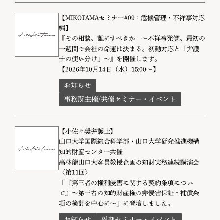
【MIKOTAMAセミナー#09：危機管理・不祥事対応
編】
『その相談、誰にすべきか 〜不祥事発覚、最初の
一週間で会社の命運は決まる。初動対応と「弁護
士の使い分け」〜』を開催します。
【2026年10月14日（水）15:00～】
お知らせ
事務所主催/共催セミナー・イベント
【小佐々奨弁護士】
山口大学国際総合科学部・山口大学研究推進機構
知的財産センター共催
高林龍山口大客員教授企画の知財実務連続講演会
〈第11回〉
「『第三者の権利侵害に関する契約条項につい
て』〜第三者の知的財産権の非侵害保証・補償条
項の検討を中心に〜」に登壇しました。
お知らせ
外部セミナー・イベント