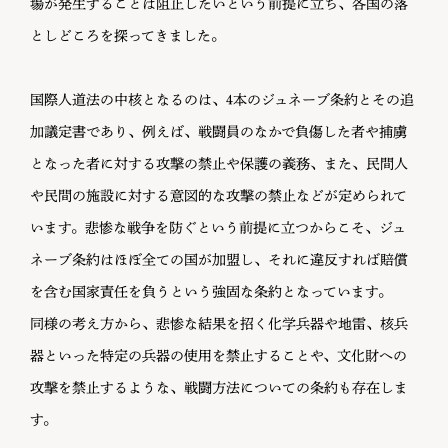
場が発生することは阻止したいという前提に立ち、各国の落
としどころを探ってきました。
国際人道法の中核となるのは、4本のジュネーブ条約とその追
加議定書であり、例えば、戦闘員のなかで負傷した者や捕虜
となった者に対する攻撃の禁止や保護の義務、また、民間人
や民間の施設に対する意図的な攻撃の禁止などが定められて
います。悲惨な戦争を防ぐという前提に立つからこそ、ジュ
ネーブ条約はほぼ全ての国が加盟し、それに違反すれば賠償
を含む国家責任を負うという強固な条約となっています。
同様の考え方から、悲惨な結果を招く化学兵器や地雷、核兵
器といった特定の兵器の使用を禁止することや、文化財への
攻撃を禁止するような、戦闘方法についての条約も存在しま
す。