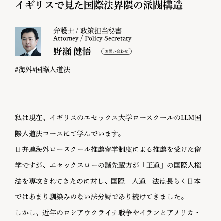
イギリスで見た国際法界隈の派閥構造
弁護士 / 政策担当秘書
Attorney / Policy Secretary
野瀬 健悟
#海外
#国際人道法
私は現在、イギリスのエセックス大学ロースクールのLLM国
際人道法コースにて学んでいます。
日弁連海外ロースクール推薦留学制度による推薦を受けた留
学ですが、エセックスローの諸先輩方が「王道」の国際人権
法を専攻されてきたのに対し、国際「人道」法は長らく日本
ではあまり馴染みのない法分野であり続けてきました。
しかし、近年のロシアウクライナ戦争やイランとアメリカ・