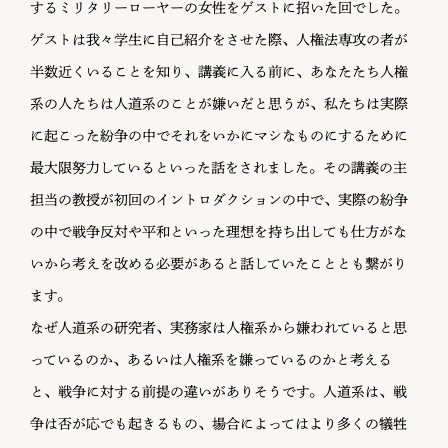
するミリタリーローヤーの女性をゲストに招いた回でした。
ゲストは我々学生に自己紹介をさせた際、人権法専攻の者が
半数近くいることを知り、講義に入る前に、あなたたち人権
系の人たちは人道系のことが嫌いだと思うが、私たちは実際
に起こった紛争の中でそれをいかにマシなものにするために
最大限努力しているといった話をされました。その講義の主
担当の教授が初回のイントロダクションの中で、実際の紛争
の中で戦争反対や平和といった理想を持ち出しても仕方がな
いから考えを改める必要があると話していたこととも繋がり
ます。
なぜ人道系の研究者、実務家は人権系から嫌われていると思
っているのか、あるいは人権系を嫌っているのかと考える
と、戦争に対する前提の違いがありそうです。人道系は、戦
争は否が応でも起きるもの、場合によってはより多くの犠牲