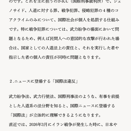
のです。これを主に担うのがICC（国際刑事裁判所）で、ジェ
ノサイド、人道に対する罪、戦争犯罪、侵略犯罪の４種のコ
アクライムのみについて、国際社会が個人を処罰する仕組み
です。特に戦争犯罪については、武力紛争の場面において問
題となるため、例えば民間人への意図的な攻撃が行われた場
合は、国家としての人道法上の責任と、それを実行した者や
指示した者の個人の責任が同時に問題となります。
２.ニュースに登場する「国際法違反」
武力紛争法、武力行使法、国際刑事法のような、有事を前提
とした人道系の法分野を知ると、国際ニュースに登場する
「国際法」が立体的に理解できるようになります。
直近では、2026年3月にイラン戦争が発生した時に、日本や