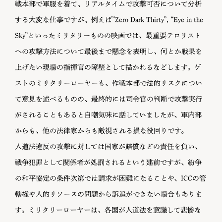
戦本部で軍服を着て、リアルタイムで攻撃可否について分析
する大変な仕事ですが、例えば”Zero Dark Thirty”, “Eye in the
Sky”といったミリタリーものの映画では、最重要テロリスト
への攻撃方法について最後まで懸念を表明し、何とか戦果を
上げたい現場の指揮官の障壁として描かれるなどします。ゲ
ストのミリタリーローヤーも、作戦本部で法的リスクについ
て意見を述べるものの、最終的には司令官の判断で攻撃実行
がされることもあると自嘲気味に話していましたが、軍内部
からも、他の法律家からも敵視される損な役回りです。
人道法違反の攻撃に対しては国家が賠償などの責任を負い、
戦争犯罪として関係者が処罰されるという建前ですが、紛争
の和平協定の条件次第では請求が困難になることや、ICCの管
轄権や人的リソースの問題から訴追ができない場合もありま
す。ミリタリーローヤーは、各国が人道法を意識して悲惨な