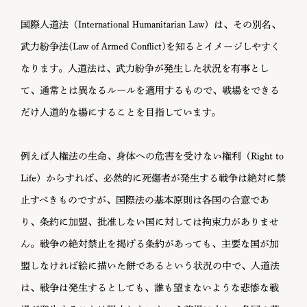
国際人道法（International Humanitarian Law）は、その別名、
武力紛争法(Law of Armed Conflict)を知るとイメージしやすく
なります。人道法は、武力紛争が発生した状況を有事とし
て、通常とは異なるルールを適用するもので、戦場をできる
だけ人道的な場にすることを目指しています。
例えば人権法の生命、身体への危害を受けない権利（Right to
Life）からすれば、必然的に死傷者が発生する戦争は絶対に禁
止すべきものですが、国際法の基本原則は各国の合意であ
り、条約に加盟、批准しない国に対しては拘束力がありませ
ん。戦争の絶対禁止を掲げる条約があっても、主要な国が加
盟しなければ絵に描いた餅であるという状況の中で、人道法
は、戦争は発生するとしても、誰も望まないような悲惨な戦