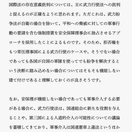
国際法の存在意義批判については、主に武力行使法への批判
と捉えるのが正確なように思われます。ただこれは、武力紛
争法が自衛の場合を除いて、平和への脅威に対しての軍事行
動の要請を含む強制措置を安全保障理事会に独占させるアプ
ローチを採用したことによるものです。そのため、拒否権を
もつ常任理事国による武力行使のケースや、そうでない場合
であっても各国が自国の軍隊を使ってでも紛争を解決すると
いう決断に踏み込めない場合についてはそもそも機能しない
建て付けであると理解しておくのが良さそうです。
なお、安保理が機能しない場合であっても軍事介入する必要
がある場合に、武力行使法は、国連総会に新たな役割を与え
ることや、第三国による人道的介入の可能性についての議論
を蓄積してきており、軍事介入は国連憲章上違法というほか