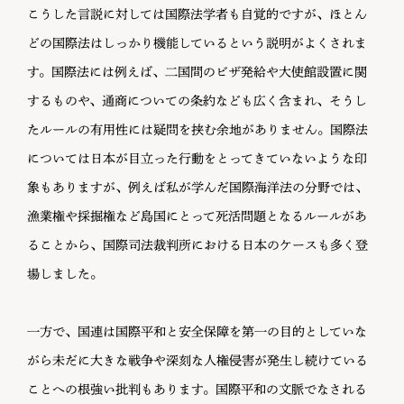
こうした言説に対しては国際法学者も自覚的ですが、ほとん
どの国際法はしっかり機能しているという説明がよくされま
す。国際法には例えば、二国間のビザ発給や大使館設置に関
するものや、通商についての条約なども広く含まれ、そうし
たルールの有用性には疑問を挟む余地がありません。国際法
については日本が目立った行動をとってきていないような印
象もありますが、例えば私が学んだ国際海洋法の分野では、
漁業権や採掘権など島国にとって死活問題となるルールがあ
ることから、国際司法裁判所における日本のケースも多く登
場しました。
一方で、国連は国際平和と安全保障を第一の目的としていな
がら未だに大きな戦争や深刻な人権侵害が発生し続けている
ことへの根強い批判もあります。国際平和の文脈でなされる