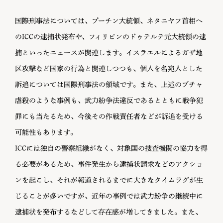
国際刑事法については、プーチン大統領、ネタニヤフ首相へ
のICCの逮捕状発布や、フィリピンのドゥテルテ元大統領の逮
捕といったニュースが関連します。イスラエルによるガザ地
区攻撃など国家の行為と関連しつつも、個人を名宛人とした
訴追については国際刑事法の領域です。また、上述のブチャ
虐殺のような事例も、武力紛争法違反であるとともに戦争犯
罪にも当たるため、今後その作戦責任者などが訴追を受ける
可能性もあります。
ICCには独自の警察組織がなく、対象国の捜査機関の協力を得
る必要があるため、事件発生から逮捕状請求などのアクショ
ンを起こし、それが報道されるまでに大きなタイムラグが生
じることが多いですが、近年の事例では武力紛争の継続中に
逮捕状を発布するなどして存在感が増してきました。また、