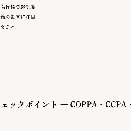
と著作権登録制度
今後の動向に注目
ださい
ックポイント ― COPPA・CCP