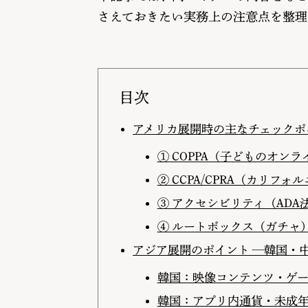
さえておきたい実務上の注意点を整理
目次
アメリカ展開時の主なチェックポイ
① COPPA（子どものオン
② CCPA/CPRA（カリフ
③ アクセシビリティ（ADA法
④ ルートボックス（ガチャ
アジア展開のポイント —韓国・
韓国：映像コンテンツ・ゲ
韓国：アプリ内通貨・未成