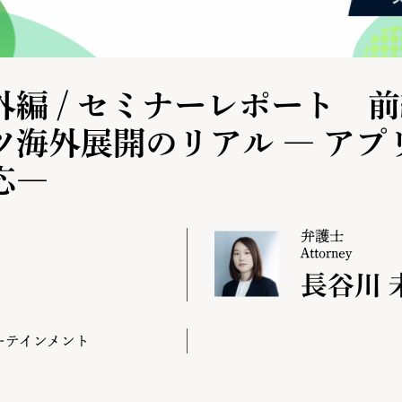
編 / セミナーレポート 
ツ海外展開のリアル ― アプ
応―
弁護士
Attorney
長谷川 
ーテインメント