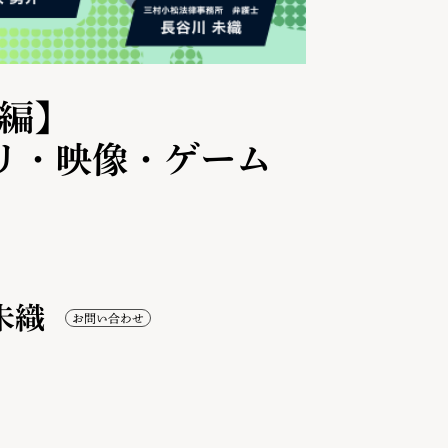
前編】
リ・映像・ゲーム
未織