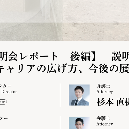
明会レポート 後編】 説明
キャリアの広げ方、今後の
クター
弁護士
 Director
Attorney
杉本 直
ター
弁護士
Attorney