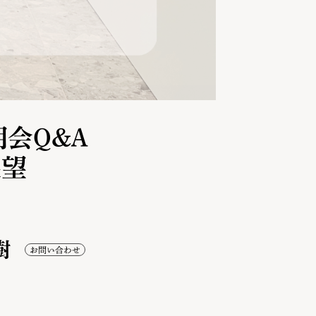
会Q&A
展望
樹