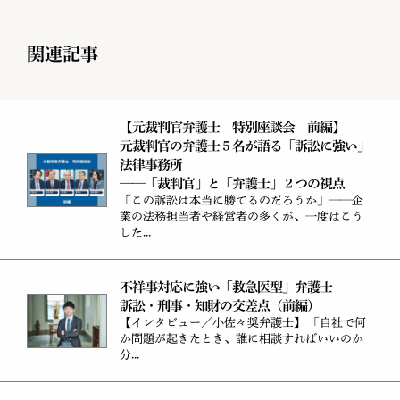
関連記事
【元裁判官弁護士 特別座談会 前編】
元裁判官の弁護士５名が語る「訴訟に強い」
法律事務所
——「裁判官」と「弁護士」２つの視点
「この訴訟は本当に勝てるのだろうか」——企
業の法務担当者や経営者の多くが、一度はこう
した...
不祥事対応に強い「救急医型」弁護士
訴訟・刑事・知財の交差点（前編）
【インタビュー／小佐々奨弁護士】 「自社で何
か問題が起きたとき、誰に相談すればいいのか
分...