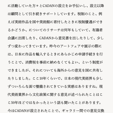
に活動していた方々とCADANの設立をお手伝いし、設立以降
は顧問として引き続きサポートしています。税制のこと、例
えば美術作品を国や美術館に寄付したときに税制優遇ができ
るかどうか、についてのリサーチは何年もしていて、有識者
会議に出席したり、CADANから意見書を出したりして、少し
ずつ変わってきています。昨今のアートフェアや展示の際に
は、日本に作品を輸入するときにあらかじめ申請手続きを行
うことで、消費税を事前に納めなくてもよい、という制度が
できましたが、それについても海外からの意見を国に共有し
たりしました。ここ10年くらいで、日本の現代美術界も少し
ずついろんな面で整備されてきている実感はありますね。現
代美術業界から文化政策に関する意見が述べられたことはこ
こ50年ほどではなかったという話も聞いたことがあります。
今はCADANが設立されたことで、ギャラリー間での意見交換