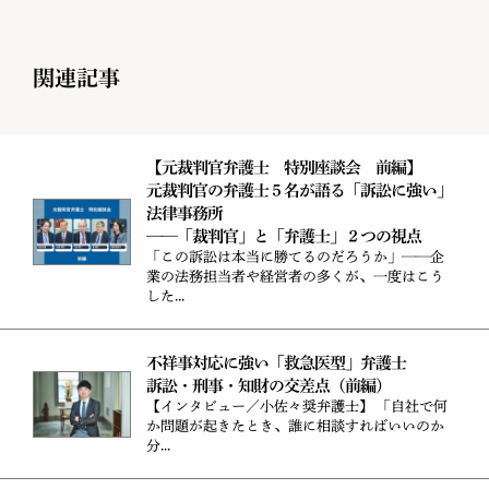
関連記事
【元裁判官弁護士 特別座談会 前編】
元裁判官の弁護士５名が語る「訴訟に強い」
法律事務所
——「裁判官」と「弁護士」２つの視点
「この訴訟は本当に勝てるのだろうか」——企
業の法務担当者や経営者の多くが、一度はこう
した...
不祥事対応に強い「救急医型」弁護士
訴訟・刑事・知財の交差点（前編）
【インタビュー／小佐々奨弁護士】 「自社で何
か問題が起きたとき、誰に相談すればいいのか
分...