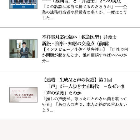
——「裁判官」と「弁護士」２つの視点
「この訴訟は本当に勝てるのだろうか」——企
業の法務担当者や経営者の多くが、一度はこう
した...
不祥事対応に強い「救急医型」弁護士
訴訟・刑事・知財の交差点（前編）
【インタビュー／小佐々奨弁護士】 「自社で何
か問題が起きたとき、誰に相談すればいいのか
分...
【連載 生成AIと声の保護】第１回
「声」が一人歩きする時代 －なぜいま
「声の保護」なのか
「推しの声優が、歌ったことのない曲を歌って
いる」「あの人の声で、本人が絶対に言わない
よう...