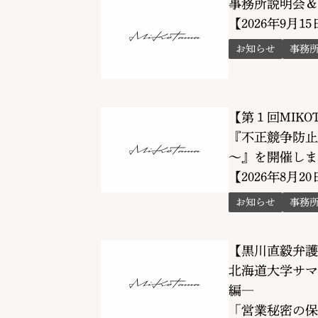
事務所説明会＆
【2026年9月1
お知らせ
事務
【第１回MIKO
『不正競争防止
～』を開催しま
【2026年8月2
お知らせ
事務
【黒川直毅弁護
北海道大学サマ
編―
「営業秘密の保