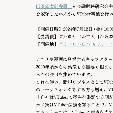
田邉幸太郎弁護士
が金融財務研究会主催
を依頼したい人からVTuber事業
【開催日時】
2024年7月12日 (金) 10:0
【受講費】
27,000円 （お二人目か
【開催地】
グリンヒルビル セミナー
アニメや漫画に登場するキャラクターと
2020年頃からの巣篭もり需要も相
人々の注目を集めています。
これに伴い、新規ビジネスとしてVTu
のマーケティングをする方も増え、VT
「自社はVTuberに案件を委託する側
か？実はVTuber法務を知ることで、
本セミナーでは、VTuberに焦点を