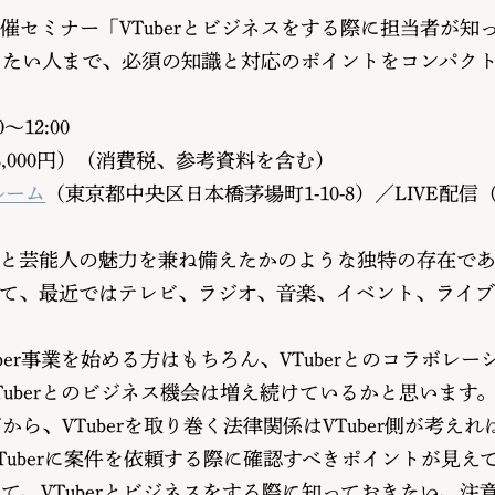
セミナー「VTuberとビジネスをする際に担当者が知って
を行いたい人まで、必須の知識と対応のポイントをコンパク
0〜12:00
ら23,000円）（消費税、参考資料を含む）
ルーム
（東京都中央区日本橋茅場町1-10-8）／LIVE配信（
芸能人の魅力を兼ね備えたかのような独特の存在であるV
まって、最近ではテレビ、ラジオ、音楽、イベント、ライブ
ber事業を始める方はもちろん、VTuberとのコラボレ
uberとのビジネス機会は増え続けているかと思います
だから、VTuberを取り巻く法律関係はVTuber側が考
VTuberに案件を依頼する際に確認すべきポイントが見え
当てて、VTuberとビジネスをする際に知っておきたい、