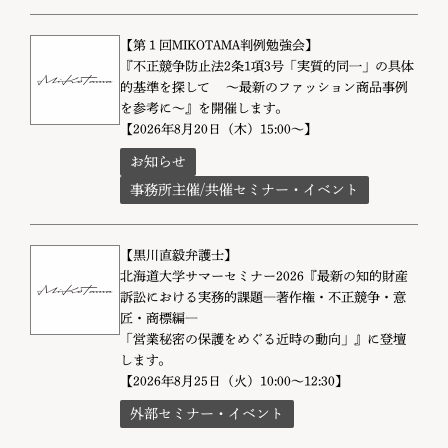
【第１回MIKOTAMA判例勉強会】
『不正競争防止法2条1項3号「実質的同一」の具体
的基準を探して ～最新のファッション商品事例
を参考に～』を開催します。
【2026年8月20日（木）15:00～】
お知らせ
事務所主催/共催セミナー・イベント
【黒川直毅弁護士】
北海道大学サマーセミナー2026『最新の知的財産
訴訟における実務的課題―著作権・不正競争・意
匠・商標編―
「営業秘密の保護をめぐる近時の動向」』に登壇
します。
【2026年8月25日（火）10:00～12:30】
外部セミナー・イベント