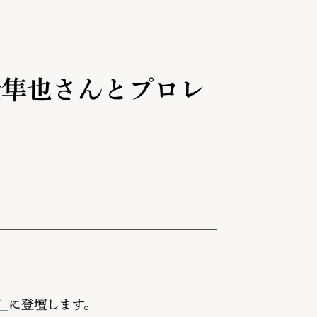
松隼也さんとプロレ
』
に登壇します。