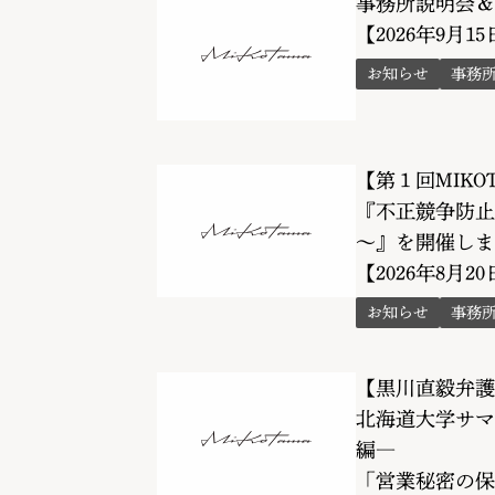
事務所説明会＆
【2026年9月1
お知らせ
事務
【第１回MIKO
『不正競争防止
～』を開催しま
【2026年8月2
お知らせ
事務
【黒川直毅弁護
北海道大学サマ
編―
「営業秘密の保