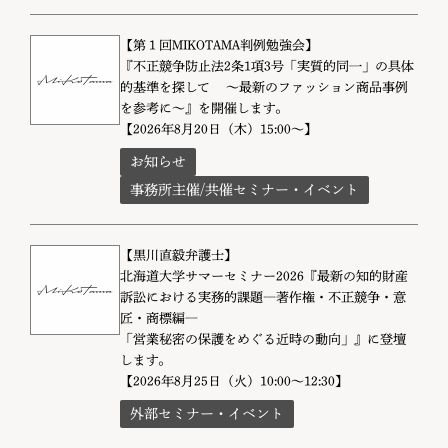
【第１回MIKOTAMA判例勉強会】
『不正競争防止法2条1項3号「実質的同一」の具体
的基準を探して ～最新のファッション商品事例
を参考に～』を開催します。
【2026年8月20日（木）15:00～】
お知らせ
事務所主催/共催セミナー・イベント
【黒川直毅弁護士】
北海道大学サマーセミナー2026『最新の知的財産
訴訟における実務的課題―著作権・不正競争・意
匠・商標編―
「営業秘密の保護をめぐる近時の動向」』に登壇
します。
【2026年8月25日（火）10:00～12:30】
外部セミナー・イベント