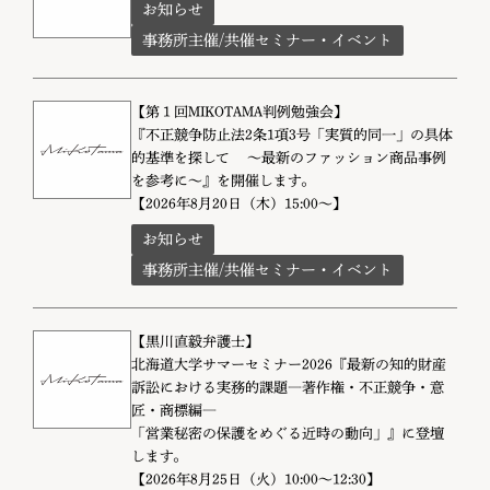
お知らせ
事務所主催/共催セミナー・イベント
【第１回MIKOTAMA判例勉強会】
『不正競争防止法2条1項3号「実質的同一」の具体
的基準を探して ～最新のファッション商品事例
を参考に～』を開催します。
【2026年8月20日（木）15:00～】
お知らせ
事務所主催/共催セミナー・イベント
【黒川直毅弁護士】
北海道大学サマーセミナー2026『最新の知的財産
訴訟における実務的課題―著作権・不正競争・意
匠・商標編―
「営業秘密の保護をめぐる近時の動向」』に登壇
します。
【2026年8月25日（火）10:00～12:30】