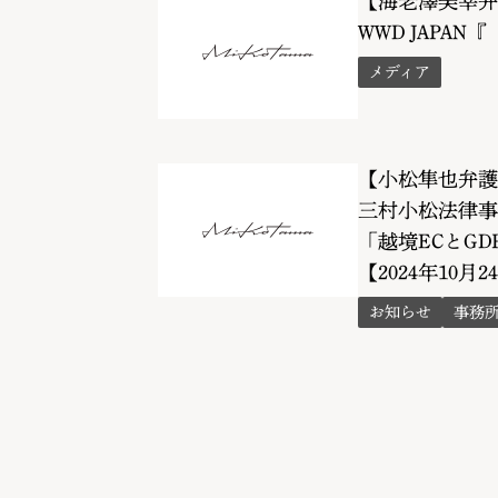
【海老澤美幸弁
WWD JAP
メディア
【小松隼也弁護
三村小松法律事務所
「越境ECとG
【2024年10月24
お知らせ
事務