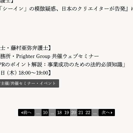
護士】
AN『「シーイン」の模倣疑惑、日本のクリエイターが告発
士・藤村亜弥弁護士】
・Prighter Group 共催ウェブセミナー
DPRのポイント解説：事業成功のための法的必須知識」
日 (木) 18:00〜19:00】
所主催/共催セミナー・イベント
...
10
...
18
19
20
21
22
...
前へ
次へ