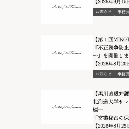
【2026年9月1
お知らせ
事務
【第１回MIKO
『不正競争防止
～』を開催しま
【2026年8月2
お知らせ
事務
【黒川直毅弁護
北海道大学サマ
編―
「営業秘密の保
【2026年8月25