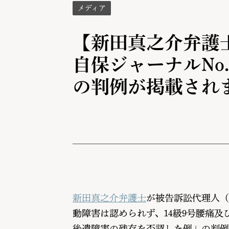
メディア
【新田真之介弁護
自保ジャーナルNo
の判例が掲載され
新田真之介弁護士
が被告訴訟代理人（
動障害は認められず、14級9号腰痛
後遺障害の残存を否認した例」の判例（東