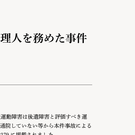
訟代理人を務めた事件
柱運動障害は後遺障害と評価すべき運
く通院していない等から本件事故による
179 に掲載されました。