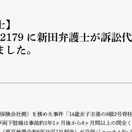
士】
.2179 に新田弁護士が訴
ました。
保険会社側）を務めた事件「14歳女子主張の8級2号脊
及び両下肢痛は事故約1年1ヶ月後から8ヶ月間以上の間全
京地裁令和6年10月7日判決）が自保ジャーナルNo.2