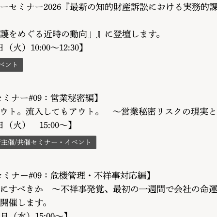
ーセミナー2026『最新の知的財産訴訟における実務的
護をめぐる近時の動向」』に登壇します。
日（火）10:00～12:30】
ベント
Aセミナー#09：営業秘密編】
ウト。流入してもアウト。 〜営業秘密リスクの現実と
9日（火） 15:00～】
所主催/共催セミナー・イベント
Aセミナー#09：危機管理・不祥事対応編】
にすべきか 〜不祥事発覚、最初の一週間で会社の命
開催します。
4日（水）15:00～】