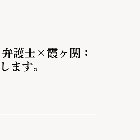
】弁護士×霞ヶ関：
壇します。