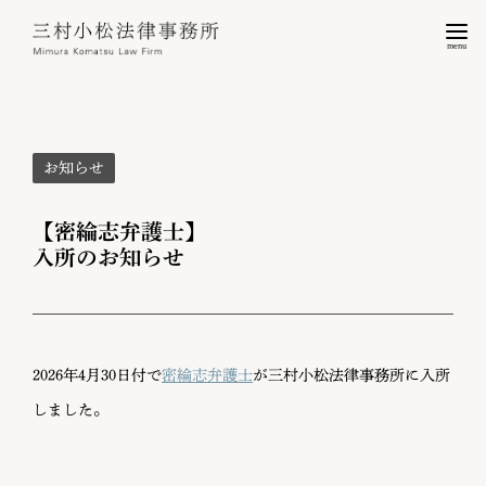
menu
お知らせ
【密綸志弁護士】
入所のお知らせ
2026年4月30日付で
密綸志弁護士
が三村小松法律事務所に入所
しました。