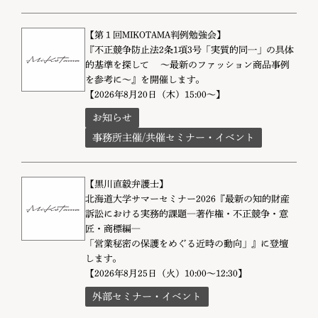
【第１回MIKOTAMA判例勉強会】
『不正競争防止法2条1項3号「実質的同一」の具体
的基準を探して ～最新のファッション商品事例
を参考に～』を開催します。
【2026年8月20日（木）15:00～】
お知らせ
事務所主催/共催セミナー・イベント
【黒川直毅弁護士】
北海道大学サマーセミナー2026『最新の知的財産
訴訟における実務的課題―著作権・不正競争・意
匠・商標編―
「営業秘密の保護をめぐる近時の動向」』に登壇
します。
【2026年8月25日（火）10:00～12:30】
外部セミナー・イベント