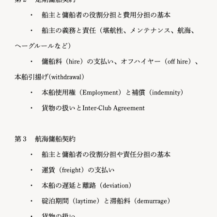
・ 船主と傭船者の役割分担と費用分担の基本
・ 船主の義務と責任（堪航性、メンテナンス、航海、
ヘーグルールなど）
・ 傭船料（hire）の支払い、オフハイヤー（off hire）、
本船引揚げ(withdrawal)
・ 本船使用権（Employment）と補償（indemnity）
・ 貨物の扱いとInter-Club Agreement
第３ 航海傭船契約
・ 船主と傭船者の役割分担や責任分担の基本
・ 運賃（freight）の支払い
・ 本船の遅延と離路（deviation）
・ 碇泊期間（laytime）と滞船料（demurrage）
・ 貨物の扱い