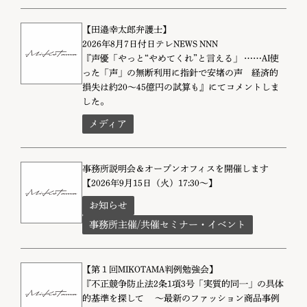
【田邉幸太郎弁護士】
2026年8月7日付日テレNEWS NNN
『声優「やっと“やめてくれ”と言える」 ……AI使
った「声」の無断利用に指針で安堵の声 経済的
損失は約20～45億円の試算も』にてコメントしま
した。
メディア
事務所説明会＆オープンオフィスを開催します
【2026年9月15日（火）17:30～】
お知らせ
事務所主催/共催セミナー・イベント
【第１回MIKOTAMA判例勉強会】
『不正競争防止法2条1項3号「実質的同一」の具体
的基準を探して ～最新のファッション商品事例