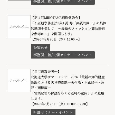
事務所主催/共催セミナー・イベント
【第１回MIKOTAMA判例勉強会】
『不正競争防止法2条1項3号「実質的同一」の具体
的基準を探して ～最新のファッション商品事例
を参考に～』を開催します。
【2026年8月20日（木）15:00～】
お知らせ
事務所主催/共催セミナー・イベント
【黒川直毅弁護士】
北海道大学サマーセミナー2026『最新の知的財産
訴訟における実務的課題―著作権・不正競争・意
匠・商標編―
「営業秘密の保護をめぐる近時の動向」』に登壇
します。
【2026年8月25日（火）10:00～12:30】
外部セミナー・イベント