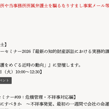
所や当事務所所属弁護士を騙るなりすまし事案メール
士】
ーセミナー2026『最新の知的財産訴訟における実務的
護をめぐる近時の動向」』に登壇します。
日（火）10:00～12:30】
ベント
Aセミナー#09：危機管理・不祥事対応編】
にすべきか 〜不祥事発覚、最初の一週間で会社の命