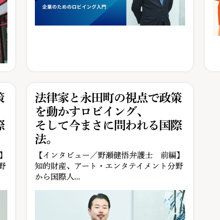
策
法律家と永田町の視点で政策
を動かすロビイング、
際
そして今まさに問われる国際
法。
】
【インタビュー／野瀬健悟弁護士 前編】
野
知的財産、アート・エンタテイメント分野
から国際人...