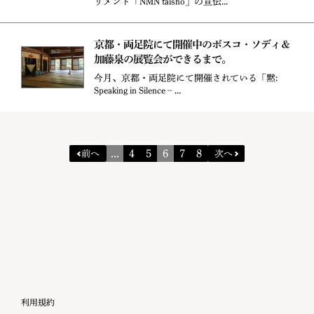
リメント「NMN taisho」の宣伝...
京都・両足院にて開催中のボスコ・ソディ＆
加藤泉の展覧会ができるまで。
今月、京都・両足院にて開催されている「黙:
Speaking in Silence ‒ ...
...
4
5
6
7
8
前へ
次へ
利用規約