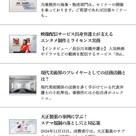
当事務所の海事・物流部門は、セミナーの開催
を承っております。ご希望であれば出張セミナー
も...
映像配信サービス出身弁護士が支える
エンタメ制作とライセンス実務
【インタビュー／長谷川未織弁護士】 人気映画
やドラマなどの動画を配信するサービス「Hul...
現代美術界のプレイヤーとしての法務活動と
は？
現代美術関係の法務を多く手がけている代表弁
護士の小松隼也。事務所には小松自身がコレク
ショ...
大正製薬の事例に学ぶ！
ステマ規制の落とし穴と対応策
2024年11月13日、消費者庁は、大正製薬のサプ