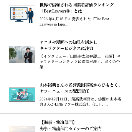
世界で信頼される同業者評価ランキング
「Best Lawyers®」とは
2026 年4 月16 日に発表された『The Best
Lawyers in Japa...
アニメや漫画への知見を活かし
キャラクタービジネスに注力
【インタビュー／田邉幸太郎弁護士 前編】 キ
ャラクターコンテンツに造詣が深く、多くの企
業...
山本裕典さんの名誉毀損事案からひもとく、
ヤフーニュースの配信責任
2024年12月11日、最高裁判所は、俳優の山本裕
典さんがLINEヤフー株式会社（以下、...
【海事・物流部門】
海事・物流部門セミナーのご案内